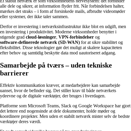
Et stabilt netværk er som virksomhedens nervesystem: det forbinder
alle dele og sikrer, at information flyder frit. Når forbindelsen halter,
mærkes det straks – i form af forsinkede mails, afbrudte videomøder
eller systemer, der ikke taler sammen.
Derfor er investering i netværksinfrastruktur ikke blot en udgift, men
en investering i produktivitet. Moderne virksomheder benytter i
stigende grad
cloud‑løsninger
,
VPN‑forbindelser
og
software‑definerede netværk (SD‑WAN)
for at sikre stabilitet og
fleksibilitet. Disse teknologier gør det muligt at skalere kapaciteten
efter behov og samtidig beskytte data mod uautoriseret adgang.
Samarbejde på tværs – uden tekniske
barrierer
Effektiv kommunikation kræver, at medarbejdere kan samarbejde
uanset, hvor de befinder sig. Det stiller krav til både netværkets
ydeevne og de digitale værktøjer, der bruges i hverdagen.
Platforme som Microsoft Teams, Slack og Google Workspace har gjort
det lettere end nogensinde at dele dokumenter, holde møder og
koordinere projekter. Men uden et stabilt netværk mister selv de bedste
værktøjer deres værdi.