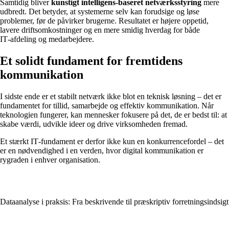
Samtidig bliver
kunstigt intelligens‑baseret netværksstyring
mere
udbredt. Det betyder, at systemerne selv kan forudsige og løse
problemer, før de påvirker brugerne. Resultatet er højere oppetid,
lavere driftsomkostninger og en mere smidig hverdag for både
IT‑afdeling og medarbejdere.
Et solidt fundament for fremtidens
kommunikation
I sidste ende er et stabilt netværk ikke blot en teknisk løsning – det er
fundamentet for tillid, samarbejde og effektiv kommunikation. Når
teknologien fungerer, kan mennesker fokusere på det, de er bedst til: at
skabe værdi, udvikle ideer og drive virksomheden fremad.
Et stærkt IT‑fundament er derfor ikke kun en konkurrencefordel – det
er en nødvendighed i en verden, hvor digital kommunikation er
rygraden i enhver organisation.
Dataanalyse i praksis: Fra beskrivende til præskriptiv forretningsindsigt