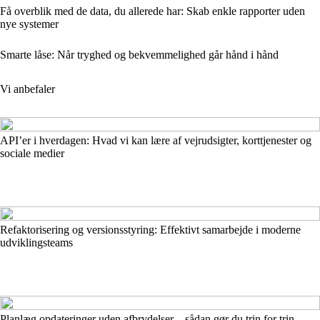
Få overblik med de data, du allerede har: Skab enkle rapporter uden
nye systemer
Smarte låse: Når tryghed og bekvemmelighed går hånd i hånd
Vi anbefaler
API’er i hverdagen: Hvad vi kan lære af vejrudsigter, korttjenester og
sociale medier
Refaktorisering og versionsstyring: Effektivt samarbejde i moderne
udviklingsteams
Planlæg opdateringer uden afbrydelser – sådan gør du trin for trin