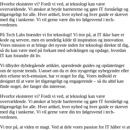
Hvorfor eksisterer vi? Fordi vi ved, at teknologi kan være
overvældende. Vi ønsker at bryde barriererne og gøre IT forståeligt og
tilgængeligt for alle. Hver artikel, hver nyhed og hver guide er skrevet
med dig i tankerne. Vi vil gerne være din tro følgesvend i tech-
verdenen.
På Tech Labs brænder vi for teknologi! Vi tror på, at IT ikke bare er
kode og servere, men en uendelig kilde til inspiration og innovation.
Vores mission er at bringe det nyeste inden for teknologi direkte til dig,
så du kan være med på forkant med udviklingen og opdage, hvordan
IT kan forandre dit liv.
Vi tilbyder dybdegående artikler, spændende guides og opdateringer
om de nyeste trends. Uanset om du er den nysgerrige nybegynder eller
den erfarne tech-entusiast, har vi noget for dig. Vores indhold er
designet til at være let tilgængeligt og engagerende – så du altid kan
finde noget, der fanger din interesse.
Hvorfor eksisterer vi? Fordi vi ved, at teknologi kan være
overvældende. Vi ønsker at bryde barriererne og gøre IT forståeligt og
tilgængeligt for alle. Hver artikel, hver nyhed og hver guide er skrevet
med dig i tankerne. Vi vil gerne være din tro følgesvend i tech-
verdenen.
Vi tror på, at viden er magt. Ved at dele vores passion for IT håber vi at